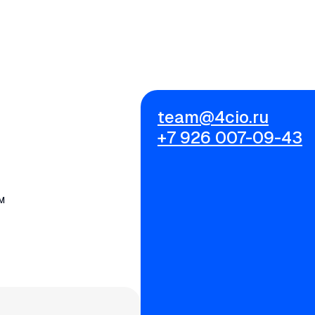
team@4cio.ru
+7 926 007-09-43
м