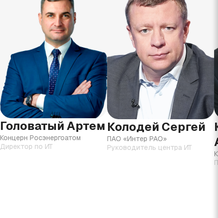
Головатый Артем
Колодей Сергей
Концерн Росэнергоатом
ПАО «Интер РАО»
Директор по ИТ
Руководитель центра ИТ
К