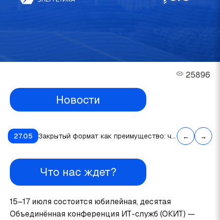
25896
Новости
10 лет ОКИТ: как конференция стала площадкой для профессионального сообщества энергетики
27.05
Закрытый формат как преимущество: что делает ОКИТ особенной площадкой
26.05
←
→
Что нас ждет?
15–17 июля состоится юбилейная, десятая
Объединённая конференция ИТ-служб (ОКИТ) —